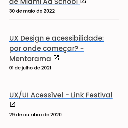
(abre em uma nov
de Miami Ad School
30 de maio de 2022
UX Design e acessibilidade:
por onde começar? -
(abre em uma nova janela)
Mentorama
01 de julho de 2021
(abre
UX/UI Acessível - Link Festival
29 de outubro de 2020